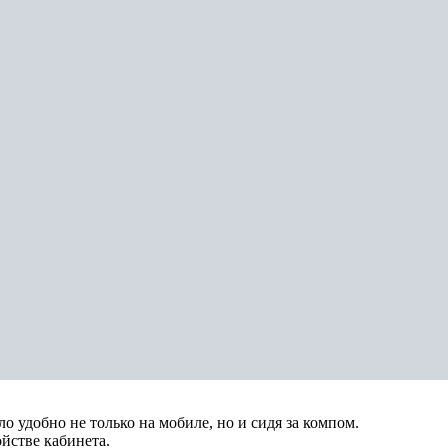
 удобно не только на мобиле, но и сидя за компом.
йстве кабинета.