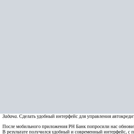
Приложение
Личный кабинет
Веб-версия кабинета РН Банка
Описание
Описание
Процесс
Задача.
Сделать удобный интерфейс для управления автокредит
После мобильного приложения РН Банк попросили нас обновить
В результате получился удобный и современный интерфейс, c