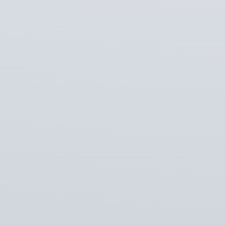
EN
Новое
Инвентарь
Задизайнено
Сайты
РН Банк
Студия
Магазинус
Медиа
Экспресс
Иронов
Журналус
Сайты
РН Банк