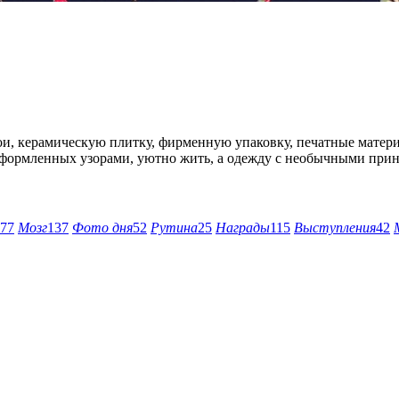
, керамическую плитку, фирменную упаковку, печатные матери
 оформленных узорами, уютно жить, а одежду с необычными прин
77
Мозг
137
Фото дня
52
Рутина
25
Награды
115
Выступления
42