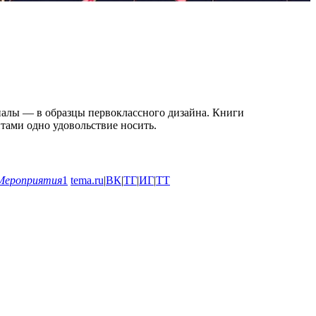
алы — в образцы первоклассного дизайна. Книги
тами одно удовольствие носить.
Мероприятия
1
tema.ru
|
ВК
|
ТГ
|
ИГ
|
ТТ