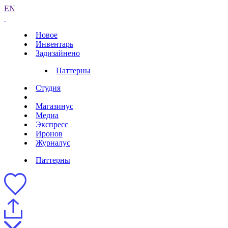
EN
Новое
Инвентарь
Задизайнено
Паттерны
Студия
Магазинус
Медиа
Экспресс
Иронов
Журналус
Паттерны