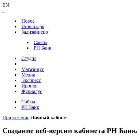
EN
Новое
Инвентарь
Задизайнено
Сайты
РН Банк
Студия
Магазинус
Медиа
Экспресс
Иронов
Журналус
Сайты
РН Банк
Приложение
Личный кабинет
Создание веб-версии кабинета РН Банк