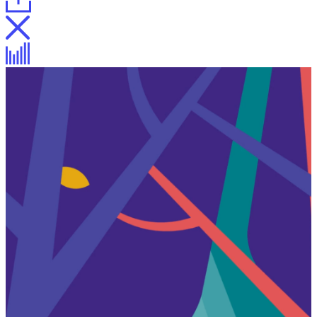
Айдентика
Интерьер
Название и айдентика обувных
магазинов «Ривери»
Описание
Описание
Процесс