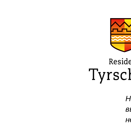
Н
в
н