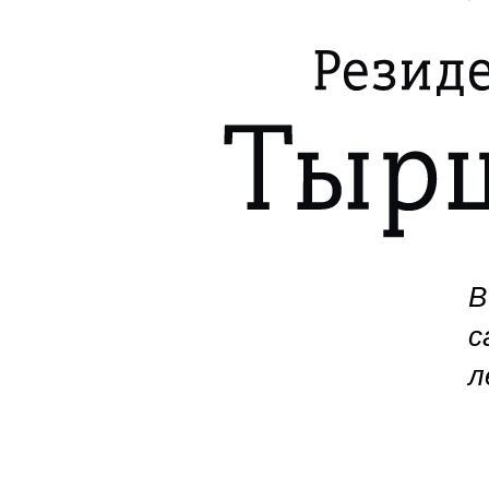
В
с
л