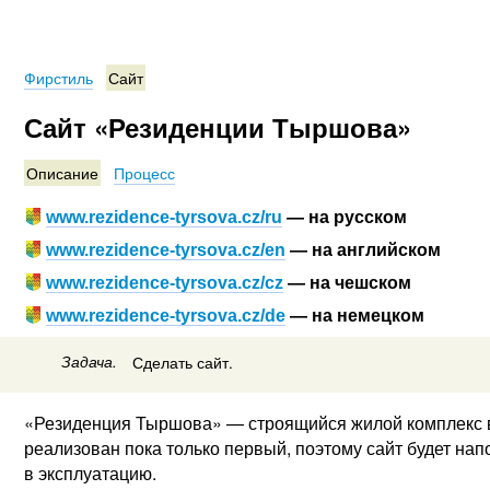
Фирстиль
Сайт
Сайт «Резиденции Тыршова»
Описание
Процесс
www.rezidence-tyrsova.cz/ru
— на русском
www.rezidence-tyrsova.cz/en
— на английском
www.rezidence-tyrsova.cz/cz
— на чешском
www.rezidence-tyrsova.cz/de
— на немецком
Задача.
Сделать сайт.
«Резиденция Тыршова» — строящийся жилой комплекс в 
реализован пока только первый, поэтому сайт будет на
в эксплуатацию.