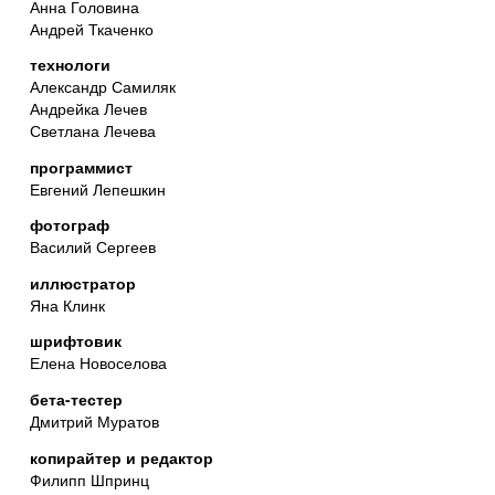
Анна Головина
Андрей Ткаченко
технологи
Александр Самиляк
Андрейка Лечев
Светлана Лечева
программист
Евгений Лепешкин
фотограф
Василий Сергеев
иллюстратор
Яна Клинк
шрифтовик
Елена Новоселова
бета-тестер
Дмитрий Муратов
копирайтер и редактор
Филипп Шпринц