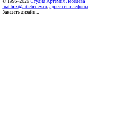
© 1995–2026
Студия Артемия Лебедева
mailbox@artlebedev.ru
,
адреса и телефоны
Заказать дизайн...