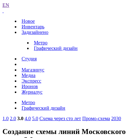
EN
Новое
Инвентарь
Задизайнено
Метро
Графический дизайн
Студия
Магазинус
Медиа
Экспресс
Иронов
Журналус
Метро
Графический дизайн
1.0
2.0
3.0
4.0
5.0
Схема через сто лет
Промо-схема
2030
Создание схемы линий Московского