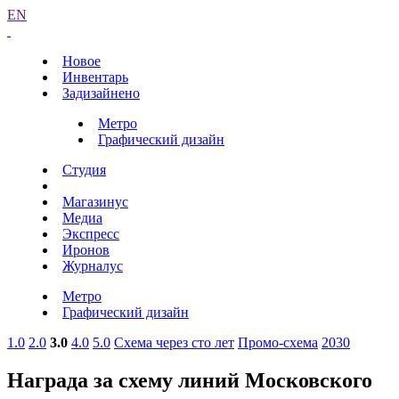
EN
Новое
Инвентарь
Задизайнено
Метро
Графический дизайн
Студия
Магазинус
Медиа
Экспресс
Иронов
Журналус
Метро
Графический дизайн
1.0
2.0
3.0
4.0
5.0
Схема через сто лет
Промо-схема
2030
Награда за схему линий Московского