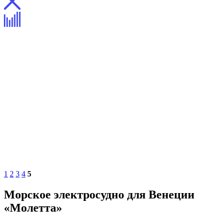
1
2
3
4
5
Морское электросудно для Венеции
«Молетта»