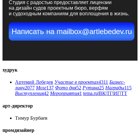
Студия с радостью предоставляет лицензии
на дизайн судов проектным бюро, верфям
и судоходным компаниям для воплощения в жизнь.
Написать на mailbox@artlebedev.ru
худрук
Артемий Лебедев
Участие в проектах
4311
Бизнес-
линч
2077
Мозг
137
Фото дня
52
Рутина
25
Награды
115
Выступления
42
Мероприятия
1
tema.ru
|
ВК
|
ТГ
|
ИГ
|
ТТ
арт-директор
Тимур Бурбаев
промдизайнер