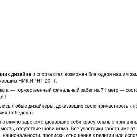
дник дизайна
и спорта стал возможен благодаря нашим за
ржавшим НИК:ИРНТ-2011.
ата — торжественный финальный забег на 71 метр — состо
!!!
лись любые дизайнеры, доказавшие свою причастность к п
мия Лебедева).
 отлично зарекомендовавшие себя краеугольные принци
имость, отсутствие шовинизма. Все участники забега имеют
, национальности, прописки, отношения к религии или испо