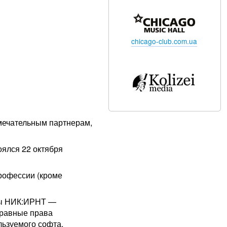
chicago-club.com.ua
мечательным партнерам,
ялся 22 октября
рофессии (кроме
пы НИК:ИРНТ —
 равные права
льзуемого софта.