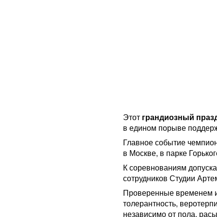
Этот
грандиозный праз
в едином порыве подде
Главное событие чемпион
в Москве, в парке Горького
К соревнованиям допуска
сотрудников Студии Арте
Проверенные временем и
толерантность, веротерп
независимо от пола, расы