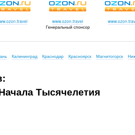
ww.ozon.travel
www.ozon.travel
www.ozon.trav
Генеральный спонсор
зань
Калининград
Краснодар
Красноярск
Магнитогорск
Ниж
в:
Начала Тысячелетия