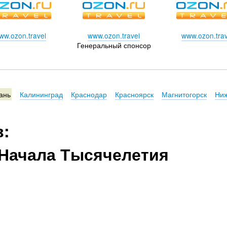
ww.ozon.travel
www.ozon.travel
www.ozon.trav
Генеральный спонсор
ань
Калининград
Краснодар
Красноярск
Магнитогорск
Ниж
в:
Начала Тысячелетия