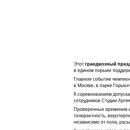
Этот
грандиозный праз
в едином порыве подде
Главное событие чемпион
в Москве, в парке Горького
К соревнованиям допуска
сотрудников Студии Арте
Проверенные временем и
толерантность, веротерп
независимо от пола, расы