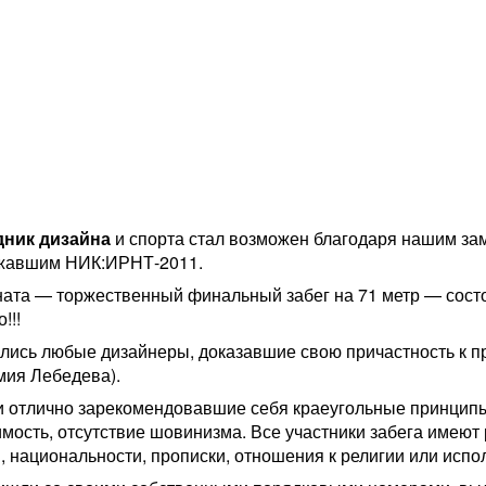
дник дизайна
и спорта стал возможен благодаря нашим за
ржавшим НИК:ИРНТ-2011.
ата — торжественный финальный забег на 71 метр — состо
!!!
лись любые дизайнеры, доказавшие свою причастность к п
мия Лебедева).
 отлично зарекомендовавшие себя краеугольные принци
имость, отсутствие шовинизма. Все участники забега имеют
, национальности, прописки, отношения к религии или испо