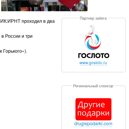
Партнер забега
НИК:ИРНТ проходил в два
 в России и три
к Горького»).
www.gosloto.ru
Региональный спонсор
drugiepodarki.com