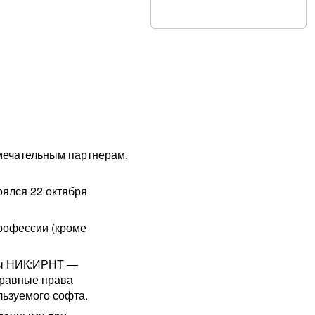
мечательным партнерам,
ялся 22 октября
рофессии (кроме
пы НИК:ИРНТ —
 равные права
льзуемого софта.