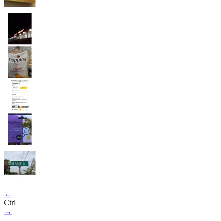
←
Ctrl
→