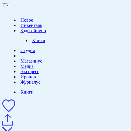
EN
Новое
Инвентарь
Задизайнено
Книги
Студия
Магазинус
Медиа
Экспресс
Иронов
Журналус
Книги