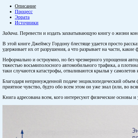
Описание
Процесс
Эррата
Источники
Задача.
Перевести и издать захватывающую книгу о жизни кон
В этой книге Джеймсу Гордону блестяще удается просто рассказ
удерживает их от разрушения, а что разрывает на части, какие
Неформально и остроумно, но без чрезмерного упрощения автор
тяжестью восьми­полосного автомобильного трафика, а плотинам
таки случаются катастрофы, отваливаются крылья у самолетов 
Благодаря непринужденной подаче энциклопедический объем фак
приятное чувство, будто обо всем этом он уже знал (или, во вс
Книга адресована всем, кого интересуют физические основы и