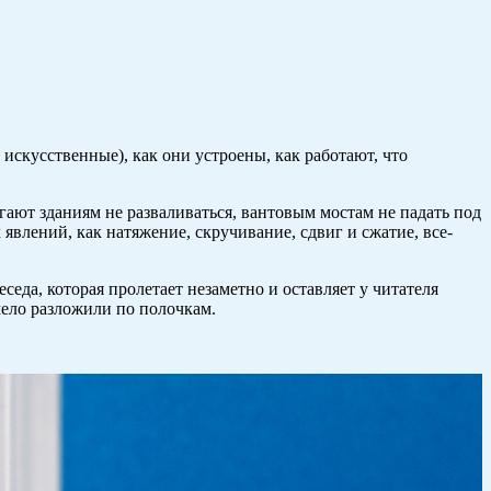
искусственные), как они устроены, как работают, что
ают зданиям не разваливаться, вантовым мостам не падать под
влений, как натяжение, скру­чивание, сдвиг и сжатие, ­все-
еда, которая пролетает незаметно и оставляет у читателя
умело разложили по полочкам.