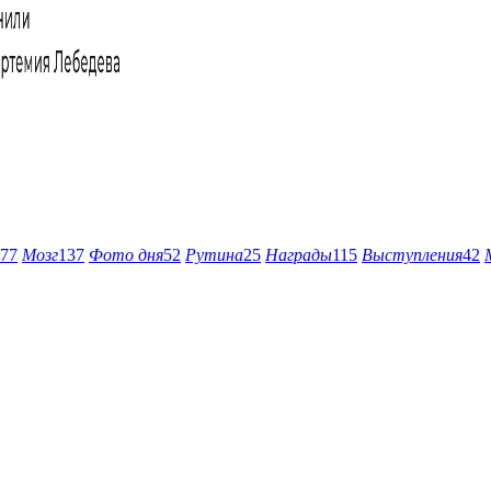
77
Мозг
137
Фото дня
52
Рутина
25
Награды
115
Выступления
42