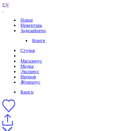
EN
Новое
Инвентарь
Задизайнено
Книги
Студия
Магазинус
Медиа
Экспресс
Иронов
Журналус
Книги