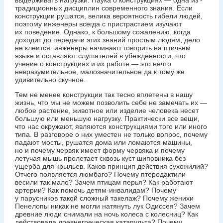
традиционных дисциплин современного знания. Если
конструкции руша­тся, велика вероятность гибели людей,
поэтому инженеры всегда с пристрастием изучают
их поведение. Однако, к большому сожалению, когда
доходит до передачи этих знаний простым людям, дело
не клеится: инженеры начинают говорить на птичьем
языке и оставляют слушателей в убежденности, что
учение о конструкциях и их работе — ​это нечто
невразумительное, малозначительное да к тому же
удивительно скучное.
Тем не менее конструкции так тесно вплетены в нашу
жизнь, что мы не можем позволить себе не замечать их —
​любое растение, животное или изделие ­человека несет
большую или меньшую нагрузку. Практически все вещи,
что нас окружают, являются ­конструкциями того или иного
типа. В разговоре о них уместен не только вопрос, почему
падают мосты, рушатся дома или ломаются машины,
но и почему червяк имеет форму червяка и почему
летучая мышь пролетает сквозь куст шипов­ника без
ущерба для крыльев. Каков принцип действия сухожилий?
Отчего появляется люмбаго? Почему птеродактили
весили так мало? Зачем птицам перья? Как работают
артерии? Как помочь детям-инвалидам? Почему
у парусников такой сложный такелаж? Почему женихи
Пенелопы никак не могли натянуть лук Одиссея? Зачем
древние люди снимали на ночь колеса с колесниц? Как
действовала древне­греческая катапульта? Почему