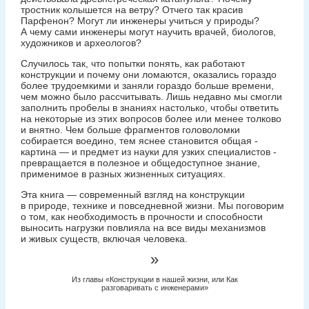
тростник колышется на ветру? Отчего так красив
Парфенон? Могут ли инженеры учиться у природы?
А чему сами инженеры могут научить врачей, биологов,
художников и археологов?
Случилось так, что попытки понять, как работают
конструкции и почему они ломаются, оказались гораздо
более трудоемкими и заняли гораздо больше времени,
чем можно было рассчитывать. Лишь недавно мы смогли
заполнить пробелы в знаниях настолько, чтобы ­ответить
на некоторые из этих вопросов более или менее ­толково
и внятно. Чем больше фрагментов головоломки
собирается воедино, тем яснее становится общая ­
картина — ​и предмет из науки для узких специалистов ­
превращается в полезное и общедоступное знание,
применимое в разных жизненных ситуациях.
Эта книга — ​современный взгляд на конструкции
в природе, технике и повседневной жизни. Мы поговорим
о том, как необходимость в прочности и способности
выносить нагрузки повлияла на все виды механизмов
и живых существ, включая человека.
»
Из главы «Конструкции в нашей жизни, или Как
разговаривать с инженерами»