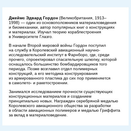
Джеймс Эдвард Гордон
(Великобритания, 1913–
1998) — один из основоположников материаловедения
и биомеханики, автор популярных книг о конструкциях
и материалах. Изучал теорию кораблестроения
в Университете Глазго.
В начале Второй мировой войны Гордон поступил
на службу в Королевский авиационный научно-
исследовательский институт в Фарнборо, где, среди
прочего, спроектировал спасательную шлюпку, которой
оснащалось большинство бомбардировщиков того
периода. Позже возглавил отдел полимерных
конструкций, а его методика конструирования
из армированного пластика до сих пор применяется
в самолето- и ракетостроении.
Занимался исследованием прочности существующих
конструкционных материалов и созданием
принципиально новых. Награжден серебряной медалью
Королевского авиационного общества за разработки
в области авиационных полимеров и медалью Гриффита
за вклад в материаловедение.