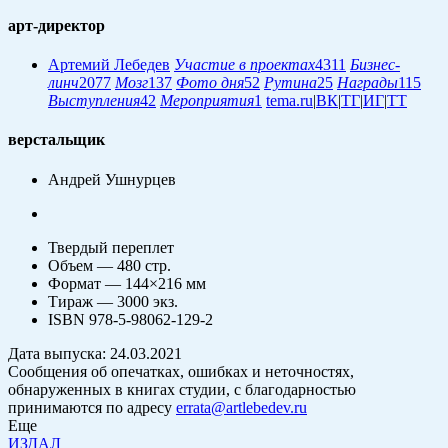
арт-директор
Артемий Лебедев
Участие в проектах
4311
Бизнес-
линч
2077
Мозг
137
Фото дня
52
Рутина
25
Награды
115
Выступления
42
Мероприятия
1
tema.ru
|
ВК
|
ТГ
|
ИГ
|
ТТ
верстальщик
Андрей Ушнурцев
Твердый переплет
Объем — 480 стр.
Формат — 144
×
216 мм
Тираж — 3000 экз.
ISBN 978-5-98062-129-2
Дата выпуска: 24.03.2021
Сообщения об опечатках, ошибках и неточностях,
обнаруженных в книгах студии, с благодарностью
принимаются по адресу
errata@artlebedev.ru
Еще
ИЗДАЛ