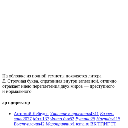
На обложке из полной темноты появляется литера
Ё
. Строчная буква, спрятанная внутри заглавной, отлично
отражает идею переплетения двух миров — преступного
и нормального.
арт-директор
Артемий Лебедев
Участие в проектах
4311
Бизнес-
линч
2077
Мозг
137
Фото дня
52
Рутина
25
Награды
115
Выступления
42
Мероприятия
1
tema.ru
|
ВК
|
ТГ
|
ИГ
|
ТТ