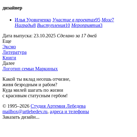
дизайнер
Илья Удовиченко
Участие в проектах
95
Мозг
7
Награды
8
Выступления
10
Мероприятия
3
Дата выпуска: 23.10.2025
Сделано за 17 дней
Еще
Эксмо
Литература
Книги
Далее
Логотип семьи Маркиных
Какой ты вклад несешь отчизне,
живя безродным и рабом?
Куда милей шагать по жизни
с красивым статусным гербом!
© 1995–2026
Студия Артемия Лебедева
mailbox@artlebedev.ru
,
адреса и телефоны
Заказать дизайн...