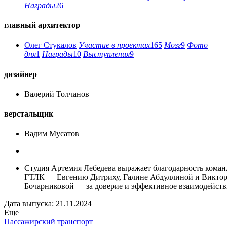
Награды
26
главный архитектор
Олег Стукалов
Участие в проектах
165
Мозг
9
Фото
дня
1
Награды
10
Выступления
9
дизайнер
Валерий Толчанов
верстальщик
Вадим Мусатов
Студия Артемия Лебедева выражает благодарность коман
ГТЛК — Евгению Дитриху, Галине Абдуллиной и Викто
Бочарниковой — за доверие и эффективное взаимодейств
Дата выпуска: 21.11.2024
Еще
Пассажирский транспорт