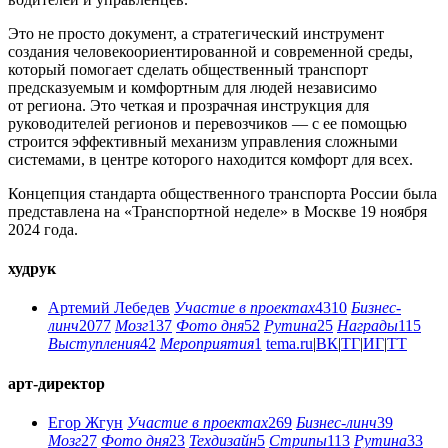
Это не просто документ, а стратегический инструмент
создания человекоориентированной и современной среды,
который помогает сделать общественный транспорт
предсказуемым и комфортным для людей независимо
от региона. Это четкая и прозрачная инструкция для
руководителей регионов и перевозчиков — с ее помощью
строится эффективный механизм управления сложными
системами, в центре которого ­находится комфорт для всех.
Концепция стандарта общественного транспорта России была
представлена на «Транспортной неделе» в Москве 19 ноября
2024 года.
худрук
Артемий Лебедев
Участие в проектах
4310
Бизнес-
линч
2077
Мозг
137
Фото дня
52
Рутина
25
Награды
115
Выступления
42
Мероприятия
1
tema.ru
|
ВК
|
ТГ
|
ИГ
|
ТТ
арт-директор
Егор Жгун
Участие в проектах
269
Бизнес-линч
39
Мозг
27
Фото дня
23
Техдизайн
5
Стрипы
113
Рутина
33