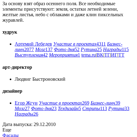
За основу взят образ осеннего поля. Все необходимые
элементы присутствуют: земля, остатки летней зелени,
желтые листья, небо с облаками и даже клин пиксельных
журавлей.
худрук
Артемий Лебедев
Участие в проектах
4311
Бизнес-
линч
2077
Мозг
137
Фото дня
52
Рутина
25
Награды
115
Выступления
42
Мероприятия
1
tema.ru
|
ВК
|
ТГ
|
ИГ
|
ТТ
арт-директор
Людвиг Быстроновский
дизайнер
Егор Жгун
Участие в проектах
269
Бизнес-линч
39
Мозг
27
Фото дня
23
Техдизайн
5
Стрипы
113
Рутина
33
Награды
26
Дата выпуска: 29.12.2010
Еще
Фасады