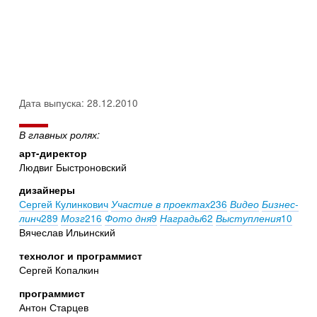
Дата выпуска: 28.12.2010
В главных ролях:
арт-директор
Людвиг Быстроновский
дизайнеры
Сергей Кулинкович
236
Участие в проектах
Видео
Бизнес-
289
216
9
62
10
линч
Мозг
Фото дня
Награды
Выступления
Вячеслав Ильинский
технолог и программист
Сергей Копалкин
программист
Антон Старцев