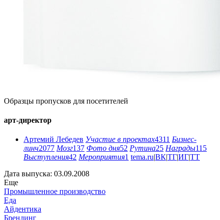
Образцы пропусков для посетителей
арт-директор
Артемий Лебедев
Участие в проектах
4311
Бизнес-
линч
2077
Мозг
137
Фото дня
52
Рутина
25
Награды
115
Выступления
42
Мероприятия
1
tema.ru
|
ВК
|
ТГ
|
ИГ
|
ТТ
Дата выпуска: 03.09.2008
Еще
Промышленное производство
Еда
Айдентика
Брендинг