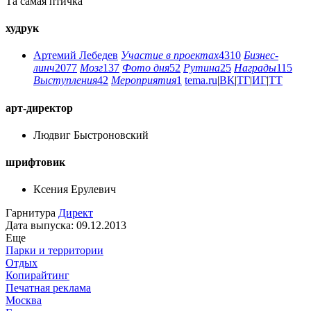
Та самая птичка
худрук
Артемий Лебедев
Участие в проектах
4310
Бизнес-
линч
2077
Мозг
137
Фото дня
52
Рутина
25
Награды
115
Выступления
42
Мероприятия
1
tema.ru
|
ВК
|
ТГ
|
ИГ
|
ТТ
арт-директор
Людвиг Быстроновский
шрифтовик
Ксения Ерулевич
Гарнитура
Директ
Дата выпуска: 09.12.2013
Еще
Парки и территории
Отдых
Копирайтинг
Печатная реклама
Москва