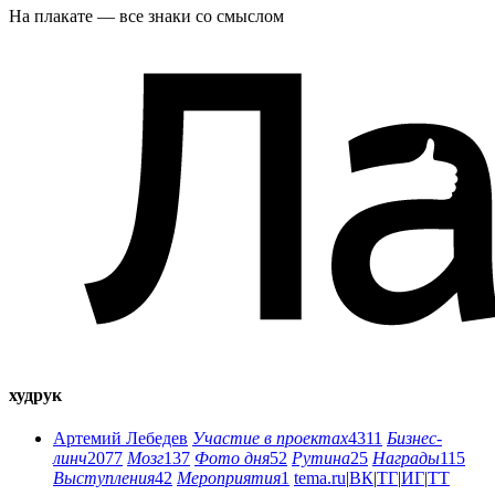
На плакате — все знаки со смыслом
худрук
Артемий Лебедев
Участие в проектах
4311
Бизнес-
линч
2077
Мозг
137
Фото дня
52
Рутина
25
Награды
115
Выступления
42
Мероприятия
1
tema.ru
|
ВК
|
ТГ
|
ИГ
|
ТТ