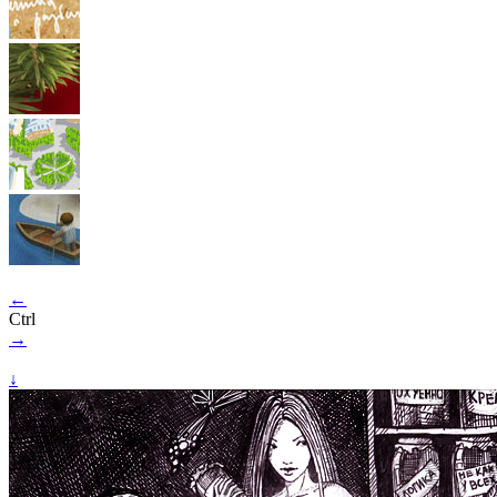
←
Ctrl
→
↓