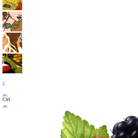
↑
←
Ctrl
→