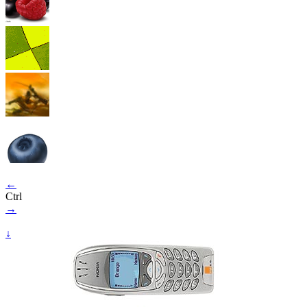
←
Ctrl
→
↓