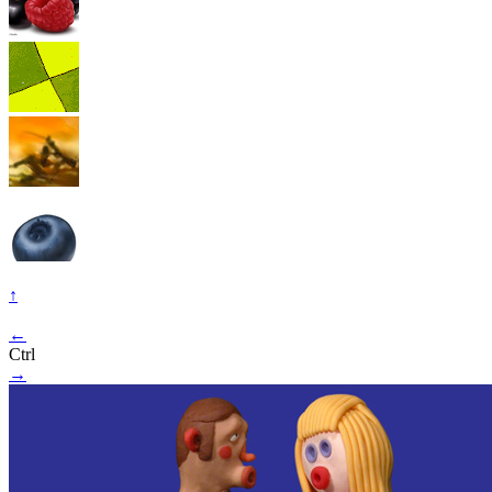
↑
←
Ctrl
→