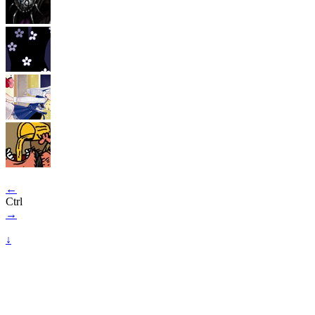
←
Ctrl
→
↓