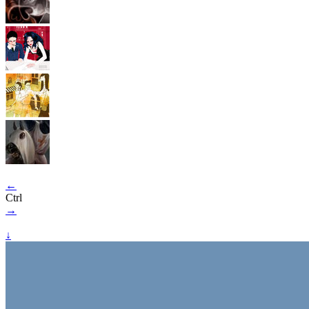
←
Ctrl
→
↓