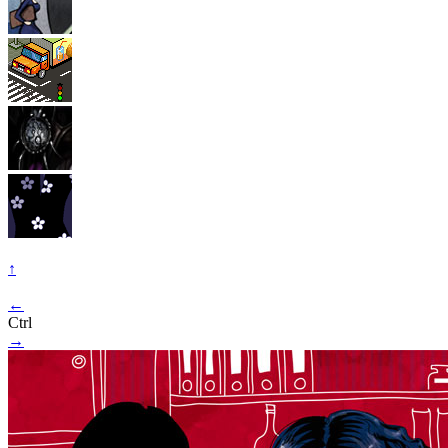
↑
←
Ctrl
→