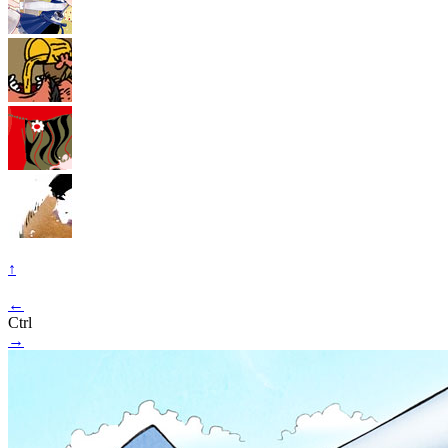
↑
←
Ctrl
→