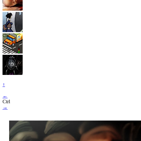
↑
←
Ctrl
→