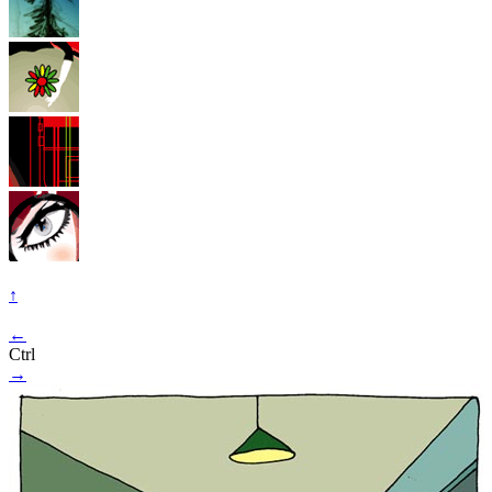
↑
←
Ctrl
→