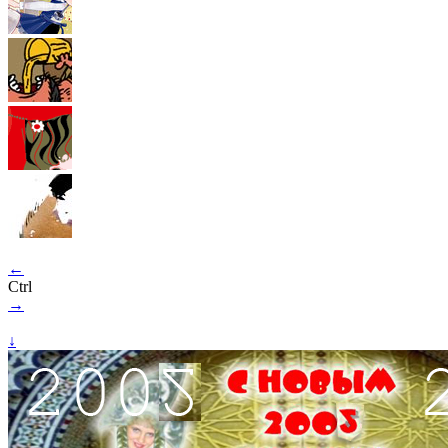
←
Ctrl
→
↓