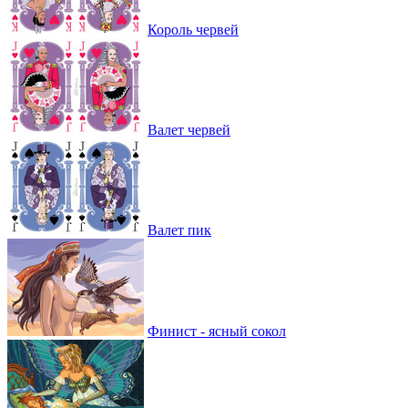
Король червей
Валет червей
Валет пик
Финист - ясный сокол