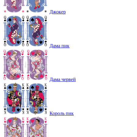
Джокер
Дама пик
Дама червей
Король пик