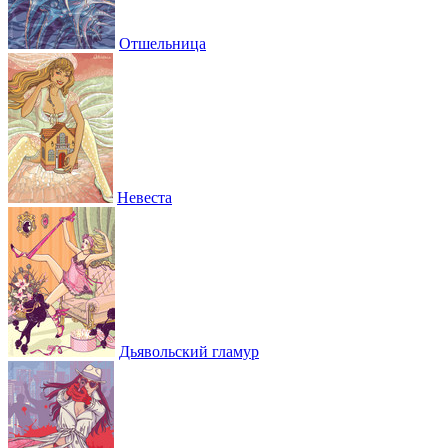
Отшельница
Невеста
Дьявольский гламур