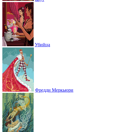
Убийца
Фредди Меркьюри