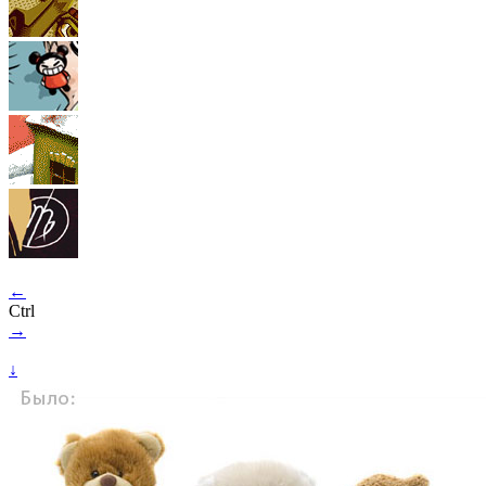
←
Ctrl
→
↓