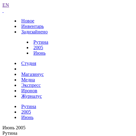
EN
Новое
Инвентарь
Задизайнено
Рутина
2005
Июнь
Студия
Магазинус
Медиа
Экспресс
Иронов
Журналус
Рутина
2005
Июнь
Июнь 2005
Рутина