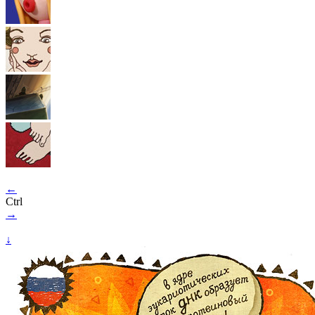
←
Ctrl
→
↓