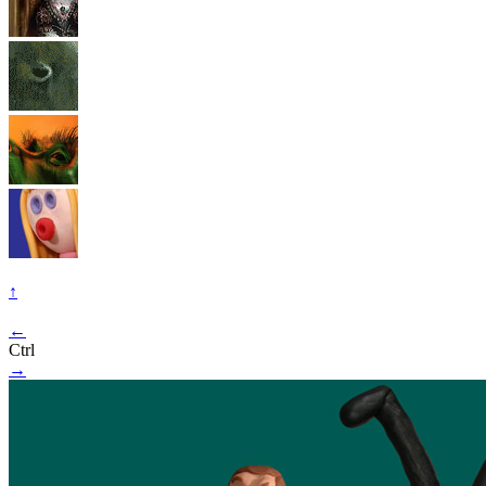
↑
←
Ctrl
→