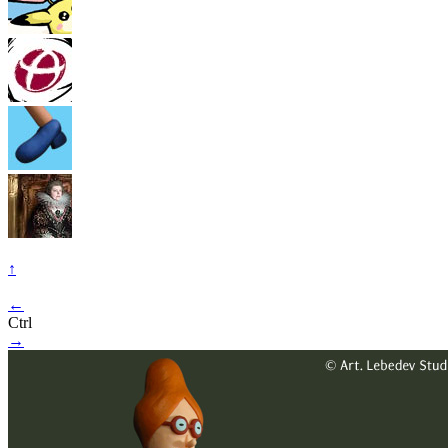
↑
←
Ctrl
→