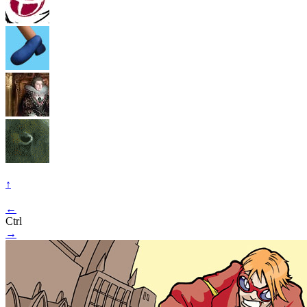
↑
←
Ctrl
→