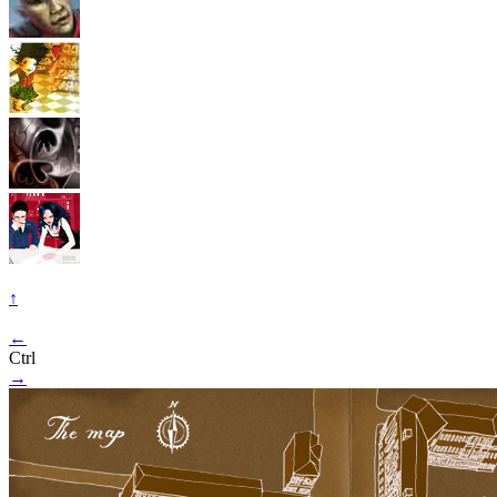
↑
←
Ctrl
→