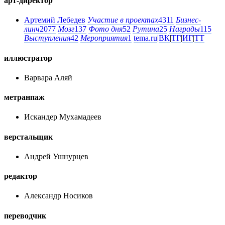
арт-директор
Артемий Лебедев
Участие в проектах
4311
Бизнес-
линч
2077
Мозг
137
Фото дня
52
Рутина
25
Награды
115
Выступления
42
Мероприятия
1
tema.ru
|
ВК
|
ТГ
|
ИГ
|
ТТ
иллюстратор
Варвара Аляй
метранпаж
Искандер Мухамадеев
верстальщик
Андрей Ушнурцев
редактор
Александр Носиков
переводчик