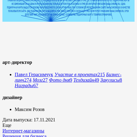
арт-директор
Павел Герасимчук
Участие в проектах
215
Бизнес-
линч
274
Мозг
27
Фото дня
9
Техдизайн
49
Закулисы
8
Награды
67
дизайнер
Максим Розов
Дата выпуска: 17.11.2021
Еще
Интернет-магазины
Решения для бизнеса