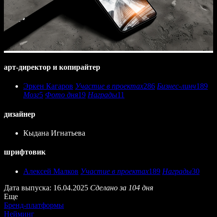
арт-директор и копирайтер
Эркен Кагаров
Участие в проектах
286
Бизнес-линч
189
Мозг
5
Фото дня
19
Награды
11
дизайнер
Кыдана Игнатьева
шрифтовик
Алексей Малков
Участие в проектах
189
Награды
30
Дата выпуска: 16.04.2025
Сделано за 104 дня
Еще
Бренд-платформы
Нейминг