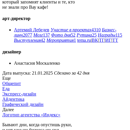
который запомнят клиенты и те, кто
не знали про Вау кафе!
арт-директор
Артемий Лебедев
Участие в проектах
4310
Бизнес-
линч
2077
Мозг
137
Фото дня
52
Рутина
25
Награды
115
Выступления
42
Мероприятия
1
tema.ru
|
ВК
|
ТГ
|
ИГ
|
ТТ
дизайнер
Анастасия Москаленко
Дата выпуска: 21.01.2025
Сделано за 42 дня
Еще
Общепит
Еда
Экспресс-дизайн
Айдентика
Графический дизайн
Далее
Логотип агентства «Индекс»
Бывают дни, когда опустишь руки,
и нет уже ни бизнеса ни сил —