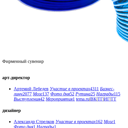
Фирменный сувенир
арт-директор
Артемий Лебедев
Участие в проектах
4311
Бизнес-
линч
2077
Мозг
137
Фото дня
52
Рутина
25
Награды
115
Выступления
42
Мероприятия
1
tema.ru
|
ВК
|
ТГ
|
ИГ
|
ТТ
дизайнер
Александр Стрелков
Участие в проектах
162
Мозг
1
Фото дня
1
Награды
1