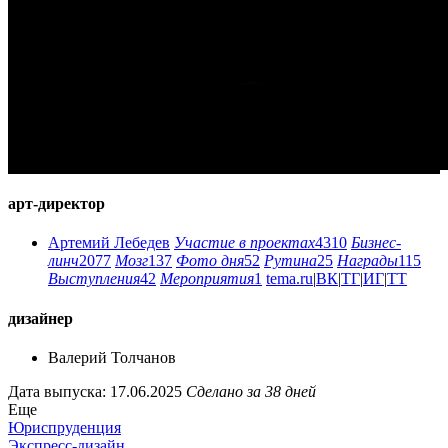
арт-директор
Артемий Лебедев
Участие в проектах
4310
Бизнес-
линч
2077
Мозг
137
Фото дня
52
Рутина
25
Награды
115
Выступления
42
Мероприятия
1
tema.ru
|
ВК
|
ТГ
|
ИГ
|
ТТ
дизайнер
Валерий Толчанов
Дата выпуска: 17.06.2025
Сделано за 38 дней
Еще
Юриспруденция
Экспресс-дизайн