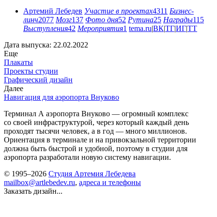
Артемий Лебедев
Участие в проектах
4311
Бизнес-
линч
2077
Мозг
137
Фото дня
52
Рутина
25
Награды
115
Выступления
42
Мероприятия
1
tema.ru
|
ВК
|
ТГ
|
ИГ
|
ТТ
Дата выпуска: 22.02.2022
Еще
Плакаты
Проекты студии
Графический дизайн
Далее
Навигация для аэропорта Внуково
Терминал А аэропорта Внуково — огромный комплекс
со своей инфраструктурой, через который каждый день
проходят тысячи человек, а в год — много миллионов.
Ориентация в терминале и на привокзальной территории
должна быть быстрой и удобной, поэтому в студии для
аэропорта разработали новую систему навигации.
© 1995–2026
Студия Артемия Лебедева
mailbox@artlebedev.ru
,
адреса и телефоны
Заказать дизайн...