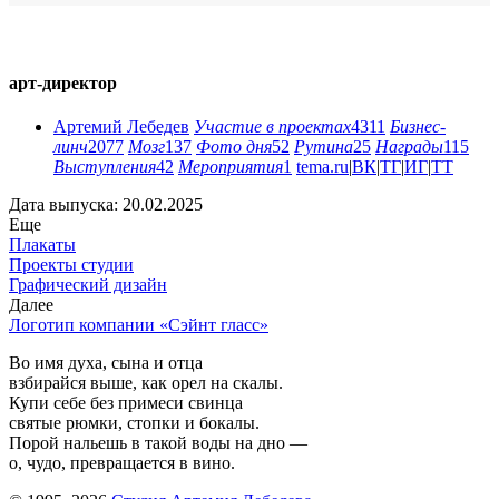
арт-директор
Артемий Лебедев
Участие в проектах
4311
Бизнес-
линч
2077
Мозг
137
Фото дня
52
Рутина
25
Награды
115
Выступления
42
Мероприятия
1
tema.ru
|
ВК
|
ТГ
|
ИГ
|
ТТ
Дата выпуска: 20.02.2025
Еще
Плакаты
Проекты студии
Графический дизайн
Далее
Логотип компании «Сэйнт гласс»
Во имя духа, сына и отца
взбирайся выше, как орел на скалы.
Купи себе без примеси свинца
святые рюмки, стопки и бокалы.
Порой нальешь в такой воды на дно —
о, чудо, превращается в вино.