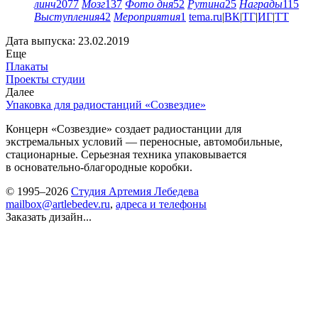
линч
2077
Мозг
137
Фото дня
52
Рутина
25
Награды
115
Выступления
42
Мероприятия
1
tema.ru
|
ВК
|
ТГ
|
ИГ
|
ТТ
Дата выпуска: 23.02.2019
Еще
Плакаты
Проекты студии
Далее
Упаковка для радиостанций «Созвездие»
Концерн «Созвездие» создает радиостанции для
экстремальных условий — переносные, автомобильные,
стационарные. Серьезная техника упаковывается
в основательно-благородные коробки.
© 1995–2026
Студия Артемия Лебедева
mailbox@artlebedev.ru
,
адреса и телефоны
Заказать дизайн...